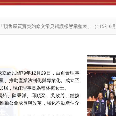
TQS 指標要求建立，作為本會辦理訓練最高指導原則，以維持本會人才發展品質管理系統運作而訂定之。 2.本會所舉辦之各項訓練均應依據本手冊之規定實施之。 3.「人才發展品質管理手冊」之修訂、
「預售屋買賣契約條文常見錯誤樣態彙整表」（115年6月
月不動產經紀營業員資格取得訓練班招生中
5年全國好人好事代表表揚活動即日起開始辦理各項選拔
國安全理事會伊斯蘭國與基地組織制裁委員會制裁名單更
部國有財產署北區分署花蓮辦事處 【公告標售「115年度第3
告標租花蓮縣政府115年第1批縣有非公用不動產共2宗，
立於民國79年12月29日，由創會理事
梯次不動產經紀營業員換證班
量、推動產業法制化與專業化。成立至
第13屆，現任理事長為韓林梅女士。
5屆傑出金仲獎楷模推薦辦法
茹、陳秉洋、邱順榮、吳政芳、鍾換
梯次不動產經紀營業員換證班
推動公會成長與改革，強化不動產仲介