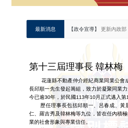
【訊息公告】
1.本手冊依據本會章程第五條之規定，及T
【政令宣導】
更新內政部
最新消息
【訊息公告】
115年7
【訊息公告】
轉知~11
【訊息公告】
轉知~聯合
第十三屆理事長 韓林梅
【房地產新聞】
轉知~財政
【房地產新聞】
轉知~公
花蓮縣不動產仲介經紀商業同業公會成
【訊息公告】
115006
長邱順一先生發起籌組，致力於凝聚同業力
今已逾30年，於民國113年10月正式邁入
【訊息公告】
轉知~第2
歷任理事長包括邱順一、呂春成、黃晨
【訊息公告】
115005
仁、羅吉秀及韓林梅等九位，皆在任內積極
業的社會形象與專業信任。