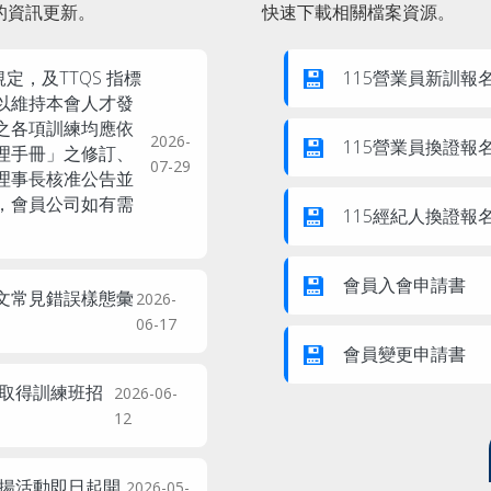
的資訊更新。
快速下載相關檔案資源。
💾
定，及TTQS 指標
115營業員新訓報
以維持本會人才發
辦之各項訓練均應依
💾
2026-
115營業員換證報
管理手冊」之修訂、
07-29
理事長核准公告並
欄，會員公司如有需
💾
115經紀人換證報
💾
會員入會申請書
文常見錯誤樣態彙
2026-
06-17
💾
會員變更申請書
格取得訓練班招
2026-06-
12
表揚活動即日起開
2026-05-